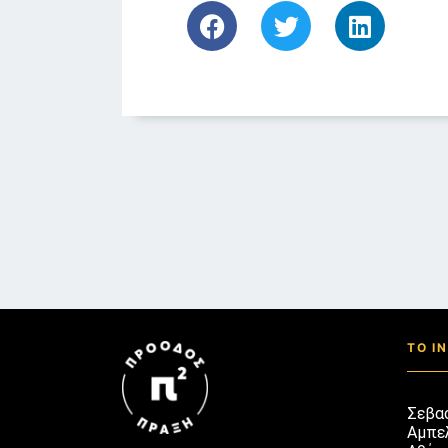
ΤΟ Ι
Σεβα
Αμπε