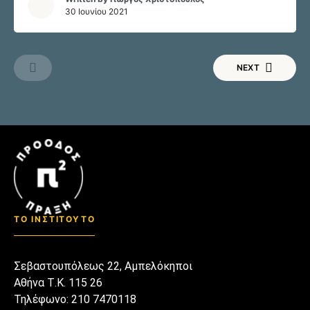
κανείς δεν μπορούσε να
30 Ιουνίου 2021
περιγράψει με ακρίβεια το
μέγεθος της δοκιμασίας αυτής.
Τώρα στοιχειωδώς μπορεί, από
NEXT
τις συνέπειες που έχουν
συσσωρευτεί. Όσο κι αν η
προσέγγισή τους είναι εκ των
πραγμάτων συγκινησιακά
φορτισμένη από την απώλεια
τόσων ζωών, μια πρώτη
απόπειρα να ιεραρχηθούν- τι
δηλαδή είχε περισσότερη και […]
ΤΟ ΙΝΣΤΙΤΟΥΤΟ
Σεβαστουπόλεως 22, Αμπελόκηποι
Αθήνα Τ.Κ. 115 26
Τηλέφωνο: 210 7470118