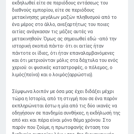
εκδηλωθεί είτε σε περιόδους εντάσεως του
διεθνούς εμπορίου, είτε σε περιόδους
μετακίνησης μεγάλων μαζών πληθυσμού από το
ένα μέρος στο άλλο, ανεξαρτήτως του ποιες
αιτίες ανάγκασαν τις μάζες αυτές να
μετακινηθούν. Όμως ας σημειωθεί εδώ -από την
ιστορική σκοπιά πάντα- ότι οι αιτίες ήταν
πάντοτε οι ίδιες, ότι ήταν επαναλαμβανόμενες
και ότι μετριούνταν μόλις στα δάχτυλα του ενός
χεριού: οι φυσικές καταστροφές, ο πόλεμος, ο
λιμός(πείνα) και ο λοιμός(αρρώστια).
Σύμφωνα λοιπόν με όσα μας έχει διδάξει μέχρι
τώρα η Ιστορία, από τη στιγμή που σε ένα παρόν
εκπληρώνεται έστω η μία από τις δύο ικανές να
οδηγήσουν σε πανδημία συνθήκες, η εκδήλωσή της
από κει και πέρα είναι μόνο θέμα χρόνου. Στο
παρόν που ζούμε, η πρωτοφανής ένταση του