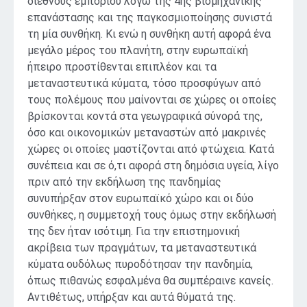
διεθνούς εμπορίου λόγω της 4ης βιομηχανικής
επανάστασης και της παγκοσμιοποίησης συνιστά
τη μία συνθήκη. Κι ενώ η συνθήκη αυτή αφορά ένα
μεγάλο μέρος του πλανήτη, στην ευρωπαϊκή
ήπειρο προστίθενται επιπλέον και τα
μεταναστευτικά κύματα, τόσο προσφύγων από
τους πολέμους που μαίνονται σε χώρες οι οποίες
βρίσκονται κοντά στα γεωγραφικά σύνορά της,
όσο και οικονομικών μεταναστών από μακρινές
χώρες οι οποίες μαστίζονται από φτώχεια. Κατά
συνέπεια και σε ό,τι αφορά στη δημόσια υγεία, λίγο
πριν από την εκδήλωση της πανδημίας
συνυπήρξαν στον ευρωπαϊκό χώρο και οι δύο
συνθήκες, η συμμετοχή τους όμως στην εκδήλωσή
της δεν ήταν ισότιμη. Για την επιστημονική
ακρίβεια των πραγμάτων, τα μεταναστευτικά
κύματα ουδόλως πυροδότησαν την πανδημία,
όπως πιθανώς εσφαλμένα θα συμπέραινε κανείς.
Αντιθέτως, υπήρξαν και αυτά θύματά της.