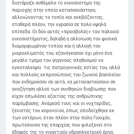
διατάραξε συθέμελα το οικοσύστημα της
περιοχής στην οποία κατασκευάστηκε,
αλλοιώνοντας το τοπίο και ανεβάζοντας,
σταθερά πλέον, την υγρασία σε πολύ υψηλά
επίπεδα. Οι δύο αυτές «προσβολές» του παλαιού
οικοσυστήματος, δηλαδή η αλλοίωση του φυσικά
διαμορφωμένου τοπίου και η αλλαγή του
μικροκλίματός του, εξανάγκασαν όχι μόνο ένα
μεγάλο τμήμα του γηγενούς πληθυσμού να
εγκαταλείψει τις πατρογονικές εστίες του, αλλά
και πολλούς εκπροσώπους του ζωικού βασιλείου
που ενδημούσαν σε αυτό, να μεταναστεύσουν σε
αναζήτηση αλλού των συνθηκών διαβίωσης που
είχαν απωλέσει εξαιτίας της ανθρώπινης
παρέμβασης. Ανάμεσά τους και οι νυχτερίδες,
ξενιστές του κορονοϊού, όπως αποδείχθηκε εκ
των υστέρων, όταν πλέον στην πόλη Γιουχάν,
πρωτεύουσα της επαρχίας που φιλοξενεί στο
έδαφός της το γιγαντιαίο υδροηλεκτρικό έργο,