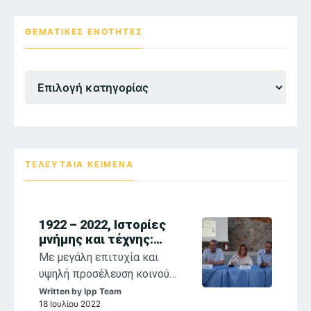
navigation
ΘΕΜΑΤΙΚΕΣ ΕΝΌΤΗΤΕΣ
Θεματικες
Ενότητες
ΤΕΛΕΥΤΑΙΑ ΚΕΙΜΕΝΑ
1922 – 2022, Ιστορίες
μνήμης και τέχνης:
αναστοχασμοί στη
Με μεγάλη επιτυχία και
θρησκευτική ζωγραφική
υψηλή προσέλευση κοινού
των Παπαλουκά,
συνεχίζονται η έκθεση
Written by
Ipp Team
Κόντογλου, Βασιλείου
18 Ιουλίου 2022
«1922-2022, Σ. Παπαλουκάς,