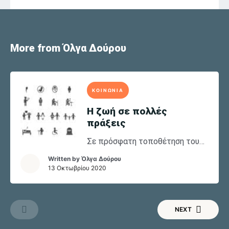
More from Όλγα Δούρου
ΚΟΙΝΩΝΙΑ
Η ζωή σε πολλές
πράξεις
Σε πρόσφατη τοποθέτηση του
στο Democracy Forum ο
Written by
Όλγα Δούρου
Πρωθυπουργός είπε πως η ιδέα
13 Οκτωβρίου 2020
πως ένας άνθρωπος πάει
σχολείο, πιάνει δουλειά παίρνει
σύνταξη ίσως είναι παρωχημένη.
NEXT
Και έχει απόλυτο δίκιο, δεν
υπάρχει καν ίσως. Είναι