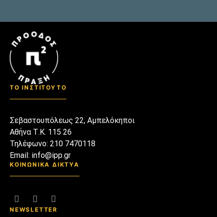
παρωχημένη! Η
παγκοσμιοποίηση, οι νέες
τεχνολογίες και προ πάντων η
υπογεννητικότητα του δυτικού
κόσμου, έχουν αναγκάσει τα
τρία στάδια ζωής να
υποχωρήσουν και να δώσουν τη
ΤΟ ΙΝΣΤΙΤΟΥΤΟ
θέση τους στα πολλαπλά.
Σεβαστουπόλεως 22, Αμπελόκηποι
Αθήνα Τ.Κ. 115 26
Τηλέφωνο: 210 7470118
Email: info@ipp.gr
ΚΟΙΝΩΝΙΚΑ ΔΙΚΤΥΑ
NEWSLETTER