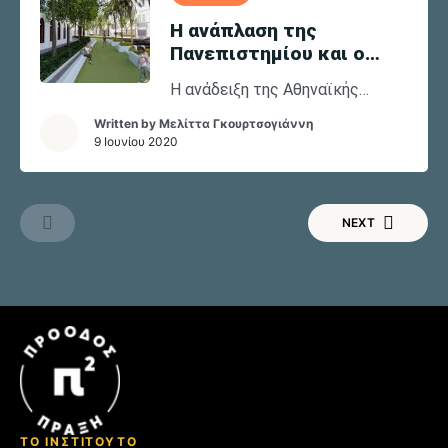
Η ανάπλαση της
Πανεπιστημίου και ο
μεγάλος περίπατος των
Η ανάδειξη της Αθηναϊκής
Αθηναίων
Τριλογίας (Βιβλιοθήκη-
Written by
Μελίττα Γκουρτσογιάννη
Πανεπιστήμιο-Ακαδημία) υπήρξε
9 Ιουνίου 2020
ένα παλαιό όνειρο
αρχιτεκτόνων και πολεοδόμων.
Άλλωστε, τον 19ο αιώνα οι
NEXT
Χάνσεν δημιούργησαν αυτό το
κόσμημα νεοκλασικής
αρχιτεκτονικής σε μιαν άλλη
Αθήνα, χωρίς αυτοκίνητα.
ΤΟ ΙΝΣΤΙΤΟΥΤΟ