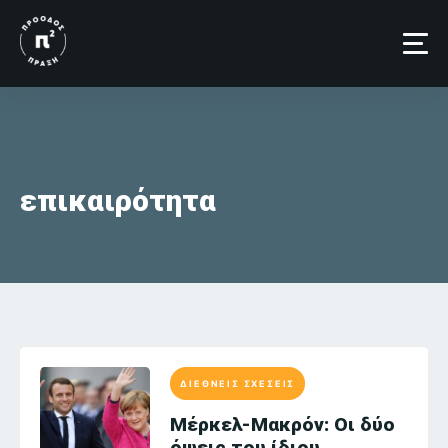
Skip
to
content
επικαιρότητα
ΔΙΕΘΝΕΙΣ ΣΧΕΣΕΙΣ
Μέρκελ-Μακρόν: Οι δύο
όψεις του ίδιου