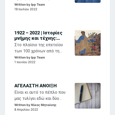
των Παπαλουκά,
συνεχίζονται η έκθεση
Written by
Ipp Team
Κόντογλου, Βασιλείου
18 Ιουλίου 2022
«1922-2022, Σ. Παπαλουκάς,
Φ. Κόντογλου, Σ. Βασιλείου,
Ιστορίες Μνήμης και Τέχνης»
και οι παράλληλες
1922 – 2022 | Ιστορίες
εκδηλώσεις που
μνήμης και τέχνης:
φιλοξενούνται στο Ιστορικό
Aναστοχασμοί στη
Στο πλαίσιο της επετείου
Αρχείο Μουσείο Ύδρας στο
θρησκευτική ζωγραφική
των 100 χρόνων από τη
πλαίσιο της επετείου των
των Παπαλουκά,
Μικρασιατική Καταστροφή
Written by
Ipp Team
Κόντογλου, Βασιλείου
100 χρόνων από τη
1 Ιουνίου 2022
ξεκινά στις 11 Ιουνίου 2022
Μικρασιατική Καταστροφή.
στο Ιστορικό Αρχείο-
Μουσείο Ύδρας το πρώτο
εκθεσιακό επετειακό
ΑΓΕΛΑΣΤΗ ΑΝΟΙΞΗ
αφιέρωμα μνήμης με την
Είναι κι αυτό το πέπλο που
υποστήριξη του π², το οποίο
μας τυλίγει εδώ και δύο
θα διαρκέσει κατά τους
χρόνια και δε λέει να φύγει,
Written by
Νίκος Μητούσης
μήνες Ιούνιο και Ιούλιο.
8 Απριλίου 2022
είναι κι αυτές οι νεραντζιές