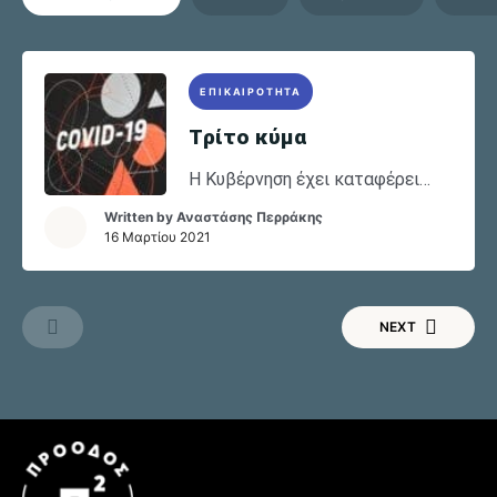
ΕΠΙΚΑΙΡΟΤΗΤΑ
Tρίτο κύμα
Η Κυβέρνηση έχει καταφέρει
έναν επικοινωνιακό άθλο: να
Written by
Αναστάσης Περράκης
παρουσιάσει την διαχείριση της
16 Μαρτίου 2021
πανδημίας ως μεγάλη της
επιτυχία, ενώ στην
πραγματικότητα επιδίδεται σε
NEXT
σπασμωδικές ενέργειες και
παλινωδίες από την αρχή της
πανδημίας. Μπορεί όμως η
απαρίθμηση των αστοχιών της
κυβέρνησης, να έχει
εποικοδομητικό ρόλο, στην