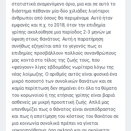
στατιστικά αναμενόμενο όριο, μια και σε αυτό το
διάστημα πέθαναν μία-δύο χιλιάδες λιγότεροι
άνθρωποι από όσους θα περιμέναμε. Αυτό ήταν
εμφανές και π.χ. το 2018, όταν την επιδημία
γρίπης ακολούθησε μια περίοδος 2-3 μηνών με
ύφεση στους θανάτους. Αυτή η παρατήρηση
συνήθως εξηγείται από το γεγονός πως οι
επιδημίες προσβάλλουν πολλούς συνανθρώπους
μας κοντά στο τέλος της ζωής τους, που
«φεύγουν» λίγες εβδομάδες νωρίτερα λόγω της
νέας λοίμωξης. Ο αριθμός αυτός είναι φυσικά ένα
μικρό ποσοστό των συνολικών θανάτων και σε
καμία περίπτωση δεν σημαίνει ότι όλα τα θύματα
του κορωνοϊού ή της ετήσιας γρίπης είναι βαριά
ασθενείς με μικρή προοπτική ζωής. Απλά μας
υπενθυμίζει πως ο θάνατος είναι αναπόδραστος
και πως η αποτίμηση του κόστους του θανάτου σε
μια κοινωνία συνολικά πρέπει να γίνεται
μακροπρόθεσμα, όσο σκληρό και αν ακούγεται