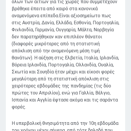
όλων των αιτιών για τις χώρες που συμμετέχουν
βρέθηκε έπειτα από καιρό στα κανονικά
αναμενόμενα επίπεδα.Είναι αξιοσημείωτο πως
στις Αυστρία, Δανία, Ελλάδα, Εσθονία, Πορτογαλία,
Φινλανδία, Γερμανία, Ουγγαρία, Μάλτα, Νορβηγία
δεν παρατηρήθηκαν καν επιπλέον θάνατοι
(διαφορές μικρότερες από τη στατιστική
απόκλιση από την αναμενόμενη μέση τιμή
θανάτων). Η αύξηση στις Ελβετία, Ιταλία, Ιρλανδία,
Βόρεια Ιρλανδία, Πορτογαλία, Ολλανδία, Ουαλία,
Σκωτία και Σουηδία ήταν μέχρι και είκοσι φορές
μεγαλύτερη από τη στατιστική απόκλιση στις
χειρότερες εβδομάδες της πανδημίας (τις δύο
πρώτες του Απριλίου), ενώ για Γαλλία, Βέλγιο,
Ισπανία και Αγγλία έφτασε ακόμα και τις σαράντα
φορές.
Η υπερβολική θνησιμότητα από την 10η εβδομάδα
του χρόνου μέχρι σήμερα, από τότε δηλαδή που