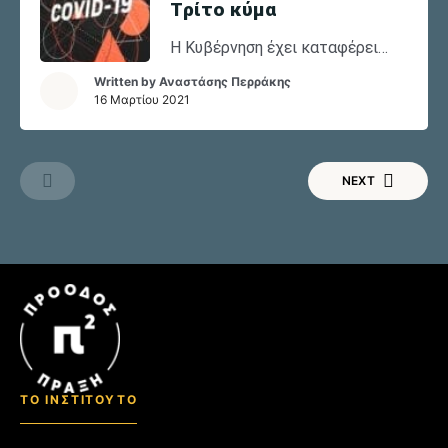
Tρίτο κύμα
Η Κυβέρνηση έχει καταφέρει
έναν επικοινωνιακό άθλο: να
Written by
Αναστάσης Περράκης
παρουσιάσει την διαχείριση της
16 Μαρτίου 2021
πανδημίας ως μεγάλη της
επιτυχία, ενώ στην
πραγματικότητα επιδίδεται σε
NEXT
σπασμωδικές ενέργειες και
παλινωδίες από την αρχή της
πανδημίας. Μπορεί όμως η
απαρίθμηση των αστοχιών της
κυβέρνησης, να έχει
εποικοδομητικό ρόλο, στην
παρούσα συγκυρία; Πιστεύω
πως ναι, διότι τελικά μας
οδηγεί μάλλον αβίαστα […]
ΤΟ ΙΝΣΤΙΤΟΥΤΟ