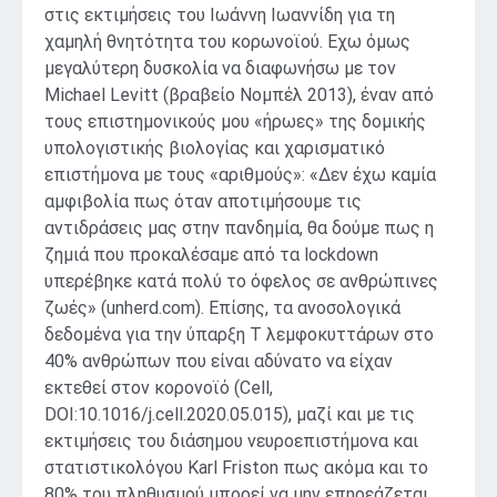
στις εκτιμήσεις του Ιωάννη Ιωαννίδη για τη
χαμηλή θνητότητα του κορωνοϊού. Εχω όμως
μεγαλύτερη δυσκολία να διαφωνήσω με τον
Michael Levitt (βραβείο Νομπέλ 2013), έναν από
τους επιστημονικούς μου «ήρωες» της δομικής
υπολογιστικής βιολογίας και χαρισματικό
επιστήμονα με τους «αριθμούς»: «Δεν έχω καμία
αμφιβολία πως όταν αποτιμήσουμε τις
αντιδράσεις μας στην πανδημία, θα δούμε πως η
ζημιά που προκαλέσαμε από τα lockdown
υπερέβηκε κατά πολύ το όφελος σε ανθρώπινες
ζωές» (unherd.com). Επίσης, τα ανοσολογικά
δεδομένα για την ύπαρξη Τ λεμφοκυττάρων στο
40% ανθρώπων που είναι αδύνατο να είχαν
εκτεθεί στον κορονοϊό (Cell,
DOI:10.1016/j.cell.2020.05.015), μαζί και με τις
εκτιμήσεις του διάσημου νευροεπιστήμονα και
στατιστικολόγου Karl Friston πως ακόμα και το
80% του πληθυσμού μπορεί να μην επηρεάζεται