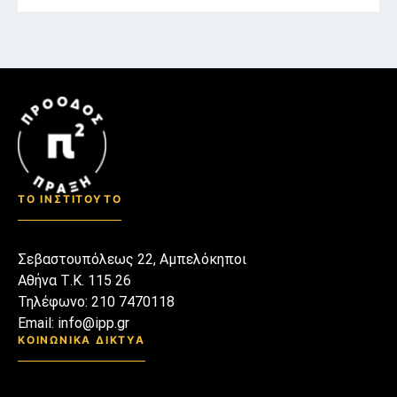
απέξω μη μας χαλάσει τον
μικρόκοσμο και το
μικρόκλιμα μας. Αραχτοί
στον καναπέ μας μάθαμε
καινούριες λέξεις, άλλες τις
κάναμε καρφίτσες στο πέτο
μας κι άλλες τις βάλαμε
δίπλα στα διακοσμητικά που
συλλέγαμε επιμελώς από
ταξίδια μακρινά που τώρα
ΤΟ ΙΝΣΤΙΤΟΥΤΟ
μόνο να λαχταρούμε και να
θυμόμαστε μπορούμε.
Σεβαστουπόλεως 22, Αμπελόκηποι
Αθήνα Τ.Κ. 115 26
Τηλέφωνο: 210 7470118
Email: info@ipp.gr
ΚΟΙΝΩΝΙΚΑ ΔΙΚΤΥΑ