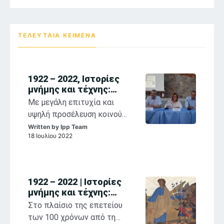
ΤΕΛΕΥΤΑΙΑ ΚΕΙΜΕΝΑ
1922 – 2022, Ιστορίες
μνήμης και τέχνης:
αναστοχασμοί στη
Με μεγάλη επιτυχία και
θρησκευτική ζωγραφική
υψηλή προσέλευση κοινού
των Παπαλουκά,
συνεχίζονται η έκθεση
Written by
Ipp Team
Κόντογλου, Βασιλείου
18 Ιουλίου 2022
«1922-2022, Σ. Παπαλουκάς,
Φ. Κόντογλου, Σ. Βασιλείου,
Ιστορίες Μνήμης και Τέχνης»
και οι παράλληλες
1922 – 2022 | Ιστορίες
εκδηλώσεις που
μνήμης και τέχνης:
φιλοξενούνται στο Ιστορικό
Aναστοχασμοί στη
Στο πλαίσιο της επετείου
Αρχείο Μουσείο Ύδρας στο
θρησκευτική ζωγραφική
των 100 χρόνων από τη
πλαίσιο της επετείου των
των Παπαλουκά,