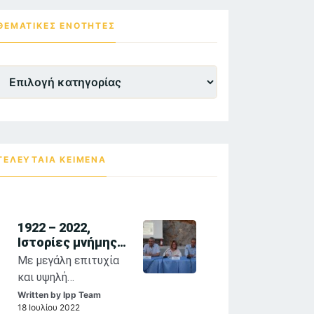
ΘΕΜΑΤΙΚΕΣ ΕΝΌΤΗΤΕΣ
Θεματικες
Ενότητες
ΤΕΛΕΥΤΑΙΑ ΚΕΙΜΕΝΑ
1922 – 2022,
Ιστορίες μνήμης
και τέχνης:
Με μεγάλη επιτυχία
αναστοχασμοί
και υψηλή
στη θρησκευτική
προσέλευση κοινού
Written by
Ipp Team
ζωγραφική των
18 Ιουλίου 2022
συνεχίζονται η