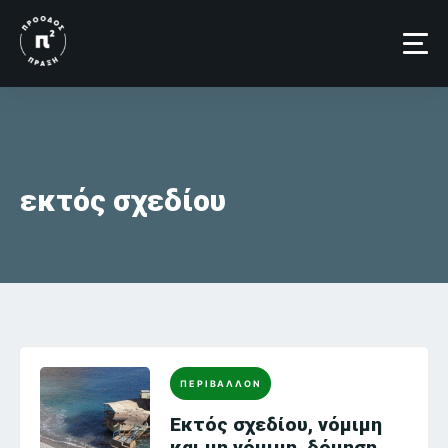
Skip
to
content
εκτός σχεδίου
ΠΕΡΙΒΑΛΛΟΝ
Εκτός σχεδίου, νόμιμη
και μη νόμιμη, δόμηση…