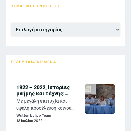
ΘΕΜΑΤΙΚΕΣ ΕΝΌΤΗΤΕΣ
Θεματικες
Ενότητες
ΤΕΛΕΥΤΑΙΑ ΚΕΙΜΕΝΑ
1922 – 2022, Ιστορίες
μνήμης και τέχνης:
αναστοχασμοί στη
Με μεγάλη επιτυχία και
θρησκευτική ζωγραφική
υψηλή προσέλευση κοινού
των Παπαλουκά,
συνεχίζονται η έκθεση
Written by
Ipp Team
Κόντογλου, Βασιλείου
18 Ιουλίου 2022
«1922-2022, Σ. Παπαλουκάς,
Φ. Κόντογλου, Σ. Βασιλείου,