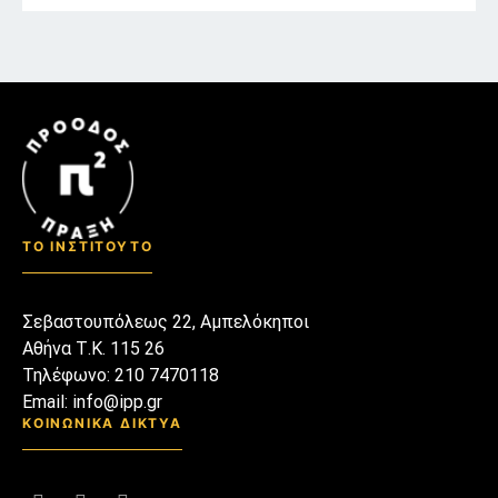
απέξω μη μας χαλάσει τον
μικρόκοσμο και το
μικρόκλιμα μας. Αραχτοί
στον καναπέ μας μάθαμε
καινούριες λέξεις, άλλες τις
κάναμε καρφίτσες στο πέτο
μας κι άλλες τις βάλαμε
δίπλα στα διακοσμητικά που
συλλέγαμε επιμελώς από
ταξίδια μακρινά που τώρα
ΤΟ ΙΝΣΤΙΤΟΥΤΟ
μόνο να λαχταρούμε και να
θυμόμαστε μπορούμε.
Σεβαστουπόλεως 22, Αμπελόκηποι
Αθήνα Τ.Κ. 115 26
Τηλέφωνο: 210 7470118
Email: info@ipp.gr
ΚΟΙΝΩΝΙΚΑ ΔΙΚΤΥΑ