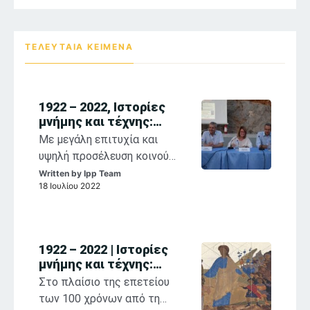
ΤΕΛΕΥΤΑΙΑ ΚΕΙΜΕΝΑ
1922 – 2022, Ιστορίες
μνήμης και τέχνης:
αναστοχασμοί στη
Με μεγάλη επιτυχία και
θρησκευτική ζωγραφική
υψηλή προσέλευση κοινού
των Παπαλουκά,
συνεχίζονται η έκθεση
Written by
Ipp Team
Κόντογλου, Βασιλείου
18 Ιουλίου 2022
«1922-2022, Σ. Παπαλουκάς,
Φ. Κόντογλου, Σ. Βασιλείου,
Ιστορίες Μνήμης και Τέχνης»
και οι παράλληλες
1922 – 2022 | Ιστορίες
εκδηλώσεις που
μνήμης και τέχνης:
φιλοξενούνται στο Ιστορικό
Aναστοχασμοί στη
Στο πλαίσιο της επετείου
Αρχείο Μουσείο Ύδρας στο
θρησκευτική ζωγραφική
των 100 χρόνων από τη
πλαίσιο της επετείου των
των Παπαλουκά,