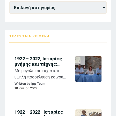
Θεματικες
Ενότητες
ΤΕΛΕΥΤΑΙΑ ΚΕΙΜΕΝΑ
1922 – 2022, Ιστορίες
μνήμης και τέχνης:
αναστοχασμοί στη
Με μεγάλη επιτυχία και
θρησκευτική ζωγραφική
υψηλή προσέλευση κοινού
των Παπαλουκά,
συνεχίζονται η έκθεση
Written by
Ipp Team
Κόντογλου, Βασιλείου
18 Ιουλίου 2022
«1922-2022, Σ. Παπαλουκάς,
Φ. Κόντογλου, Σ. Βασιλείου,
Ιστορίες Μνήμης και Τέχνης»
και οι παράλληλες
1922 – 2022 | Ιστορίες
εκδηλώσεις που