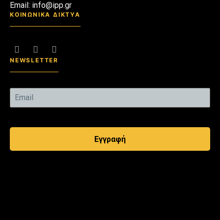
Email: info@ipp.gr
ΚΟΙΝΩΝΙΚΑ ΔΙΚΤΥΑ
NEWSLETTER
Εγγραφή