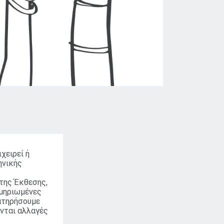
ιχειρεί ή
ηνικής
της Έκθεσης,
κμηριωμένες
ρατηρήσουμε
ύνται αλλαγές