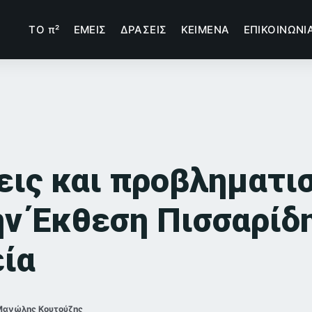
TΟ π²
ΕΜΕΙΣ
ΔΡΑΣΕΙΣ
ΚΕΙΜΕΝΑ
ΕΠΙΚΟΙΝΩΝΙ
εις και προβληματι
ην Έκθεση Πισσαρίδ
εία
Μανώλης Κουτούζης