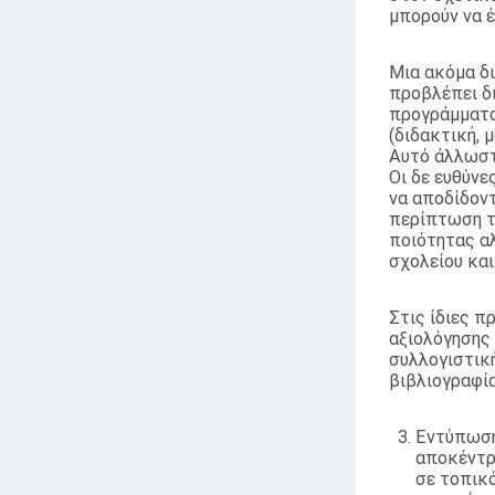
μπορούν να 
Μια ακόμα δ
προβλέπει δ
προγράμματα,
(διδακτική, 
Αυτό άλλωστ
Οι δε ευθύνε
να αποδίδοντ
περίπτωση τ
ποιότητας α
σχολείου κα
Στις ίδιες 
αξιολόγησης
συλλογιστικ
βιβλιογραφία
Εντύπωση
αποκέντρ
σε τοπικό