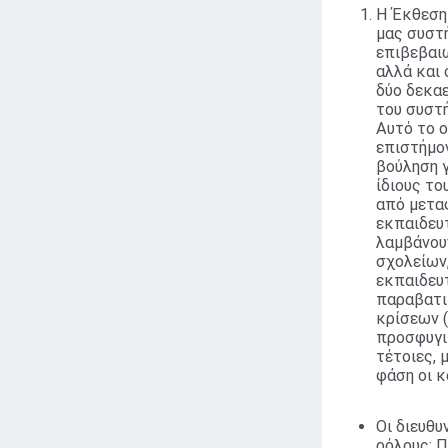
Η Έκθεση
μας συστ
επιβεβαιώ
αλλά και 
δύο δεκαε
του συστ
Αυτό το ο
επιστήμον
βούληση 
ίδιους το
από μεταφ
εκπαιδευ
λαμβάνουν
σχολείων,
εκπαιδευτ
παραβατι
κρίσεων (
προσφυγι
τέτοιες, 
φάση οι κ
Οι διευθυ
ρόλους; Π