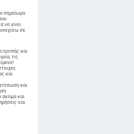
το σημείωμα
που
α να γίνει
συνεχίσω σε
πιτροπής και
ρία, τις
είμενο!
στοιχες
ας και
ιατύπωση και
ηση
 ακόμα και
ηρήσεις και