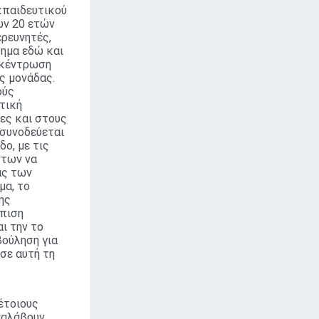
κπαιδευτικού
ων 20 ετών
ερευνητές,
τημα εδώ και
ποκέντρωση
ς μονάδας.
ούς
τική
ες και στους
 συνοδεύεται
ο, με τις
ντων να
ας των
μα, το
ης
ώπιση
αι την το
βούληση για
σε αυτή τη
έτοιους
ναλάβουν