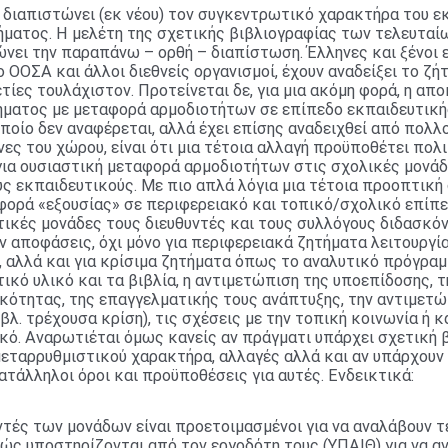
 διαπιστώνει (εκ νέου) τον συγκεντρωτικό χαρακτήρα του ε
ήματος. Η μελέτη της σχετικής βιβλιογραφίας των τελευταί
νει την παραπάνω – ορθή – διαπίστωση. Έλληνες και ξένοι 
ο ΟΟΣΑ και άλλοι διεθνείς οργανισμοί, έχουν αναδείξει το ζή
τίες τουλάχιστον. Προτείνεται δε, για μια ακόμη φορά, η α
ήματος με μεταφορά αρμοδιοτήτων σε επίπεδο εκπαιδευτική
ποίο δεν αναφέρεται, αλλά έχει επίσης αναδειχθεί από πολλ
ες του χώρου, είναι ότι μια τέτοια αλλαγή προϋποθέτει πολι
για ουσιαστική μεταφορά αρμοδιοτήτων στις σχολικές μονάδ
υς εκπαιδευτικούς. Με πιο απλά λόγια μια τέτοια προοπτική
ορά «εξουσίας» σε περιφερειακό και τοπικό/σχολικό επίπεδ
τικές μονάδες τους διευθυντές και τους συλλόγους διδασκό
 αποφάσεις, όχι μόνο για περιφερειακά ζητήματα λειτουργί
 αλλά και για κρίσιμα ζητήματα όπως το αναλυτικό πρόγραμ
ικό υλικό και τα βιβλία, η αντιμετώπιση της υποεπίδοσης, τ
κότητας, της επαγγελματικής τους ανάπτυξης, την αντιμετ
βλ. τρέχουσα κρίση), τις σχέσεις με την τοπική κοινωνία ή κ
κό. Αναρωτιέται όμως κανείς αν πράγματι υπάρχει σχετική 
μεταρρυθμιστικού χαρακτήρα, αλλαγές αλλά και αν υπάρχουν 
ατάλληλοι όροι και προϋποθέσεις για αυτές. Ενδεικτικά:
ντές των μονάδων είναι προετοιμασμένοι για να αναλάβουν τ
ώς υποστηρίζονται από τον εργοδότη τους (ΥΠΑΙΘ) για να α