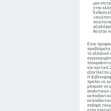
μου επιτρ
στην ελλη
Έκθεση εί
«ποιότητα
ποιότητα
αξιολόγη
θα ήταν 
Είναι προφαν
προβλήματα σ
το ελληνικό 
συγκεκριμένε
πλουραλιστι
και κριτικά.
εξαντλείται
Η βιβλιογραφ
πρέπει να τ
μπορούν να 
αναλυτικών 
εκπαιδευτικ
εκπαιδευτικ
σοβαρή τεκμη
στον σχετικό