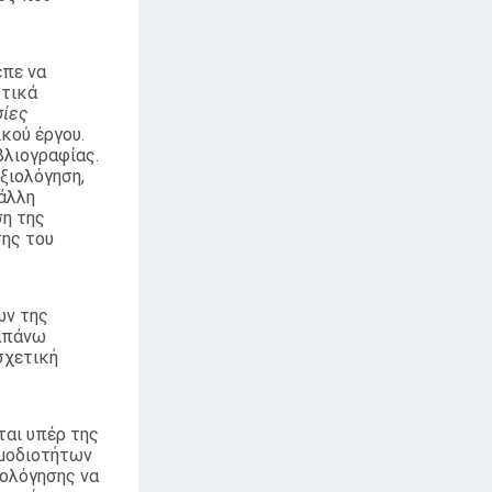
επε να
υτικά
σίες
κού έργου.
βλιογραφίας.
αξιολόγηση,
 άλλη
ση της
σης του
ων της
ραπάνω
σχετική
ται υπέρ της
ρμοδιοτήτων
ιολόγησης να