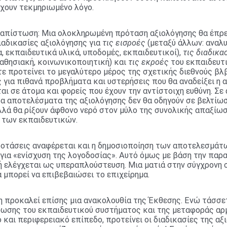
έχουν τεκμηριωμένο λόγο.
ιαπίστωση: Μια ολοκληρωμένη πρόταση αξιολόγησης θα έπρ
ιαδικασίες αξιολόγησης για
τις εισροές
(μεταξύ άλλων: αναλ
 εκπαιδευτικά υλικά, υποδομές, εκπαιδευτικοί),
τις διαδικα
μαθησιακή, κοινωνικοποιητική) και
τις εκροές
του εκπαιδευτι
ε προτείνει το μεγαλύτερο μέρος της σχετικής διεθνούς βλ
ς για πιθανά προβλήματα και υστερήσεις που θα αναδείξει η 
αι σε άτομα και φορείς που έχουν την αντίστοιχη ευθύνη. Σε
α αποτελέσματα της αξιολόγησης δεν θα οδηγούν σε βελτίω
λλά θα ρίξουν άφθονο νερό στον μύλο της συνολικής απαξίω
ι των εκπαιδευτικών.
προτάσεις αναφέρεται και η δημοσιοποίηση των αποτελεσμάτ
 για «ενίσχυση της λογοδοσίας». Αυτό όμως με βάση την πα
ή ελέγχεται ως υπεραπλούστευση. Μια ματιά στην σύγχρονη 
 μπορεί να επιβεβαιώσει το επιχείρημα.
 προκαλεί επίσης μια ανακολουθία της Έκθεσης. Ενώ τάσσε
ωσης του εκπαιδευτικού συστήματος και της μεταφοράς α
 και περιφερειακό επίπεδο, προτείνει οι διαδικασίες της αξ