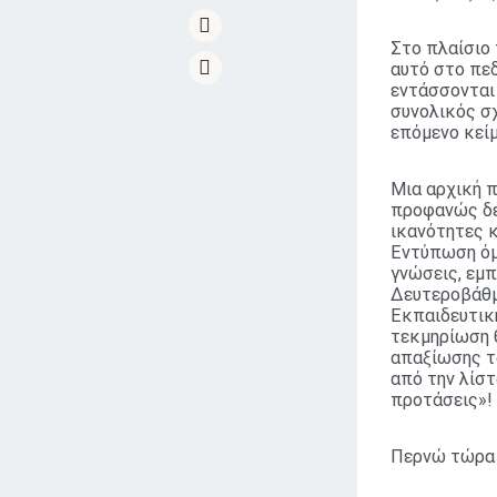
Στο πλαίσιο 
αυτό στο πεδ
εντάσσονται 
συνολικός σχ
επόμενο κείμ
Μια αρχική π
προφανώς δεν
ικανότητες κ
Εντύπωση όμ
γνώσεις, εμπ
Δευτεροβάθμ
Εκπαιδευτικ
τεκμηρίωση 
απαξίωσης τ
από την λίστ
προτάσεις»!
Περνώ τώρα 