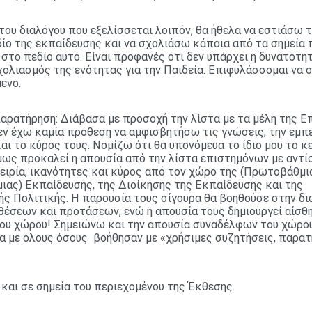
του διαλόγου που εξελίσσεται λοιπόν, θα ήθελα να εστιάσω 
ίο της εκπαίδευσης και να σχολιάσω κάποια από τα σημεία 
στο πεδίο αυτό. Είναι προφανές ότι δεν υπάρχει η δυνατότητ
ολιασμός της ενότητας για την Παιδεία. Επιφυλάσσομαι να 
ενο.
αρατήρηση: Διάβασα με προσοχή την λίστα με τα μέλη της Ε
 έχω καμία πρόθεση να αμφισβητήσω τις γνώσεις, την εμπει
αι το κύρος τους. Νομίζω ότι θα υπονόμευα το ίδιο μου το κ
ως προκαλεί η απουσία από την λίστα επιστημόνων με αντί
ειρία, ικανότητες και κύρος από τον χώρο της (Πρωτοβάθμι
ιας) Εκπαίδευσης, της Διοίκησης της Εκπαίδευσης και της
ής Πολιτικής. Η παρουσία τους σίγουρα θα βοηθούσε στην δ
θέσεων και προτάσεων, ενώ η απουσία τους δημιουργεί αίσθ
ου χώρου! Σημειώνω και την απουσία συναδέλφων του χώρου
α με όλους όσους βοήθησαν με «χρήσιμες συζητήσεις, παρατ
και σε σημεία του περιεχομένου της Έκθεσης.