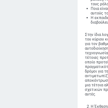
τους ρόλο
Ποια είνα
αυτούς το
Η εκπαιδε
διαβούλευ
Στην ίδια λο
του κύριου 
για τον βαθμ
αυτοδιοίκηση
τεχνογνωσία 
τέτοιες προ
οποίο προτεί
πραγματικότη
δρόμοι για τ
αντιμετωπίζ
αποκέντρωση
μια τέτοια α
σχετικών πρ
αυτές.
Η Έκθεση