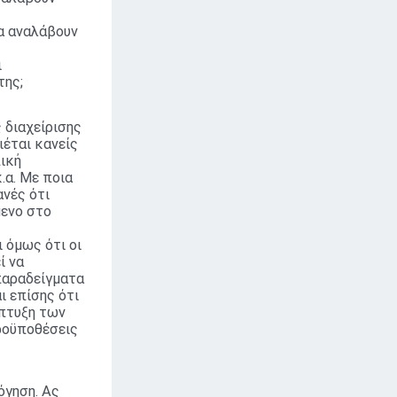
θα αναλάβουν
ι
της;
ς διαχείρισης
έται κανείς
πική
.α. Με ποια
νές ότι
μενο στο
ι όμως ότι οι
ί να
παραδείγματα
 επίσης ότι
άπτυξη των
ροϋποθέσεις
όγηση. Ας