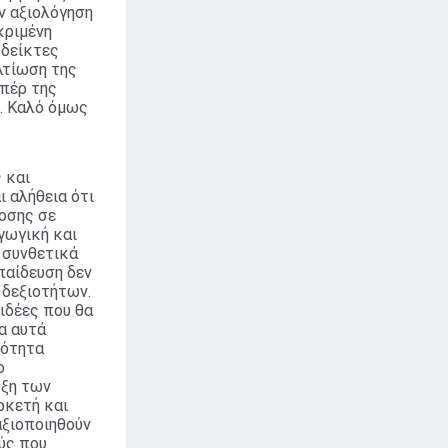
ν αξιολόγηση
κριμένη
 δείκτες
λτίωση της
πέρ της
. Καλό όμως
 και
 αλήθεια ότι
δοσης σε
γωγική και
 συνθετικά
παίδευση δεν
 δεξιοτήτων.
ιδέες που θα
α αυτά
τότητα
ο
υξη των
ρκετή και
αξιοποιηθούν
ύς που