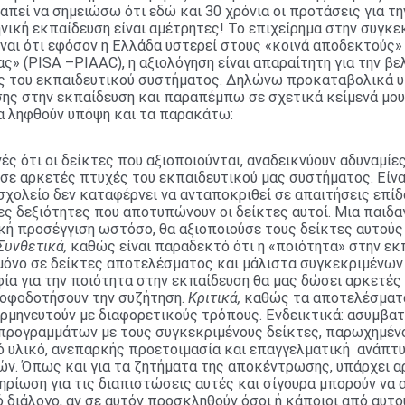
απεί να σημειώσω ότι εδώ και 30 χρόνια οι προτάσεις για τη
νική εκπαίδευση είναι αμέτρητες! Το επιχείρημα στην συγκε
ναι ότι εφόσον η Ελλάδα υστερεί στους «κοινά αποδεκτούς»
ς» (PISA –PIAAC), η αξιολόγηση είναι απαραίτητη για την βε
ς του εκπαιδευτικού συστήματος. Δηλώνω προκαταβολικά υ
σης στην εκπαίδευση και παραπέμπω σε σχετικά κείμενά μου
να ληφθούν υπόψη και τα παρακάτω:
ές ότι οι δείκτες που αξιοποιούνται, αναδεικνύουν αδυναμίες
ε αρκετές πτυχές του εκπαιδευτικού μας συστήματος. Είναι
σχολείο δεν καταφέρνει να ανταποκριθεί σε απαιτήσεις επί
ς δεξιότητες που αποτυπώνουν οι δείκτες αυτοί. Μια παιδα
κή προσέγγιση ωστόσο, θα αξιοποιούσε τους δείκτες αυτούς
Συνθετικά,
καθώς είναι παραδεκτό ότι η «ποιότητα» στην εκ
 μόνο σε δείκτες αποτελέσματος και μάλιστα συγκεκριμένων
ία για την ποιότητα στην εκπαίδευση θα μας δώσει αρκετές 
ροφοδοτήσουν την συζήτηση.
Κριτικά,
καθώς τα αποτελέσματ
ερμηνευτούν με διαφορετικούς τρόπους. Ενδεικτικά: ασυμβα
προγραμμάτων με τους συγκεκριμένους δείκτες, παρωχημέν
ό υλικό, ανεπαρκής προετοιμασία και επαγγελματική ανάπτ
ών. Όπως και για τα ζητήματα της αποκέντρωσης, υπάρχει α
ρίωση για τις διαπιστώσεις αυτές και σίγουρα μπορούν να 
 διάλογο, αν σε αυτόν προσκληθούν όσοι ή κάποιοι από αυτο