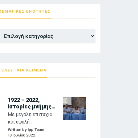
ΘΕΜΑΤΙΚΕΣ ΕΝΌΤΗΤΕΣ
Θεματικες
Ενότητες
ΤΕΛΕΥΤΑΙΑ ΚΕΙΜΕΝΑ
1922 – 2022,
Ιστορίες μνήμης
και τέχνης:
Με μεγάλη επιτυχία
αναστοχασμοί
και υψηλή
στη θρησκευτική
προσέλευση κοινού
Written by
Ipp Team
ζωγραφική των
18 Ιουλίου 2022
συνεχίζονται η