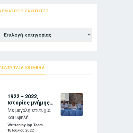
ΘΕΜΑΤΙΚΕΣ ΕΝΌΤΗΤΕΣ
Θεματικες
Ενότητες
ΤΕΛΕΥΤΑΙΑ ΚΕΙΜΕΝΑ
1922 – 2022,
Ιστορίες μνήμης
και τέχνης:
Με μεγάλη επιτυχία
αναστοχασμοί
και υψηλή
στη θρησκευτική
προσέλευση κοινού
Written by
Ipp Team
ζωγραφική των
18 Ιουλίου 2022
συνεχίζονται η