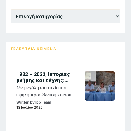
Θεματικες
Ενότητες
ΤΕΛΕΥΤΑΙΑ ΚΕΙΜΕΝΑ
1922 – 2022, Ιστορίες
μνήμης και τέχνης:
αναστοχασμοί στη
Με μεγάλη επιτυχία και
θρησκευτική ζωγραφική
υψηλή προσέλευση κοινού
των Παπαλουκά,
συνεχίζονται η έκθεση
Written by
Ipp Team
Κόντογλου, Βασιλείου
18 Ιουλίου 2022
«1922-2022, Σ. Παπαλουκάς,
Φ. Κόντογλου, Σ. Βασιλείου,
Ιστορίες Μνήμης και Τέχνης»
και οι παράλληλες