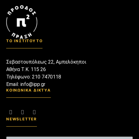
καινούριες λέξεις, άλλες τις
κάναμε καρφίτσες στο πέτο
μας κι άλλες τις βάλαμε
δίπλα στα διακοσμητικά που
συλλέγαμε επιμελώς από
ταξίδια μακρινά που τώρα
ΤΟ ΙΝΣΤΙΤΟΥΤΟ
μόνο να λαχταρούμε και να
θυμόμαστε μπορούμε.
Σεβαστουπόλεως 22, Αμπελόκηποι
Αθήνα Τ.Κ. 115 26
Τηλέφωνο: 210 7470118
Email: info@ipp.gr
ΚΟΙΝΩΝΙΚΑ ΔΙΚΤΥΑ
NEWSLETTER