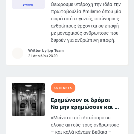
Θεωρούμε υπέροχη την ιδέα την
πρωτοβουλία #milame όπου μία
σειρά από ευγενείς, επώνυμους
ανθρώπους έρχονται σε επαφή
με μοναχικούς ανθρώπους που
διψούν για ανθρώπινη επαφή.
Written by
Ipp Team
21 Απριλίου 2020
ΚΟΙΝΩΝΙΑ
Ερημώνουν οι δρόμοι
Να μην ερημώσουν και οι
ζωές μας
«Μείνετε σπίτι!» είπαμε σε
όλους αυτούς τους ανθρώπους
– και καλά κάναμε βέβαια –