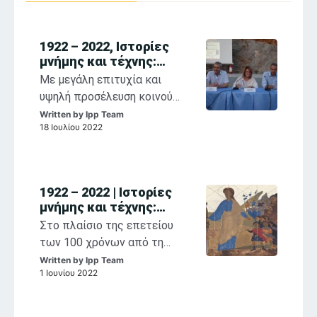
1922 – 2022, Ιστορίες
μνήμης και τέχνης:
αναστοχασμοί στη
Με μεγάλη επιτυχία και
θρησκευτική ζωγραφική
υψηλή προσέλευση κοινού
των Παπαλουκά,
συνεχίζονται η έκθεση
Written by
Ipp Team
Κόντογλου, Βασιλείου
18 Ιουλίου 2022
«1922-2022, Σ. Παπαλουκάς,
Φ. Κόντογλου, Σ. Βασιλείου,
Ιστορίες Μνήμης και Τέχνης»
και οι παράλληλες
1922 – 2022 | Ιστορίες
εκδηλώσεις που
μνήμης και τέχνης:
φιλοξενούνται στο Ιστορικό
Aναστοχασμοί στη
Στο πλαίσιο της επετείου
Αρχείο Μουσείο Ύδρας στο
θρησκευτική ζωγραφική
των 100 χρόνων από τη
πλαίσιο της επετείου των
των Παπαλουκά,
Μικρασιατική Καταστροφή
Written by
Ipp Team
Κόντογλου, Βασιλείου
100 χρόνων από τη
1 Ιουνίου 2022
ξεκινά στις 11 Ιουνίου 2022
Μικρασιατική Καταστροφή.
στο Ιστορικό Αρχείο-
Μουσείο Ύδρας το πρώτο