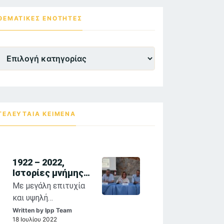
ΘΕΜΑΤΙΚΕΣ ΕΝΌΤΗΤΕΣ
Θεματικες
Ενότητες
ΤΕΛΕΥΤΑΙΑ ΚΕΙΜΕΝΑ
1922 – 2022,
Ιστορίες μνήμης
και τέχνης:
Με μεγάλη επιτυχία
αναστοχασμοί
και υψηλή
στη θρησκευτική
προσέλευση κοινού
Written by
Ipp Team
ζωγραφική των
18 Ιουλίου 2022
συνεχίζονται η