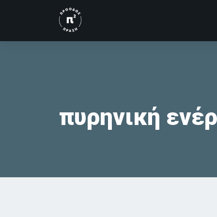
Skip
to
content
πυρηνική ενέρ