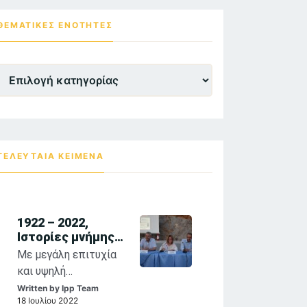
ΘΕΜΑΤΙΚΕΣ ΕΝΌΤΗΤΕΣ
Θεματικες
Ενότητες
ΤΕΛΕΥΤΑΙΑ ΚΕΙΜΕΝΑ
1922 – 2022,
Ιστορίες μνήμης
και τέχνης:
Με μεγάλη επιτυχία
αναστοχασμοί
και υψηλή
στη θρησκευτική
προσέλευση κοινού
Written by
Ipp Team
ζωγραφική των
18 Ιουλίου 2022
συνεχίζονται η