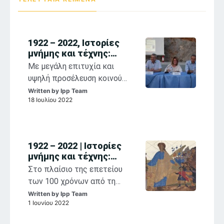
1922 – 2022, Ιστορίες
μνήμης και τέχνης:
αναστοχασμοί στη
Με μεγάλη επιτυχία και
θρησκευτική ζωγραφική
υψηλή προσέλευση κοινού
των Παπαλουκά,
συνεχίζονται η έκθεση
Written by
Ipp Team
Κόντογλου, Βασιλείου
18 Ιουλίου 2022
«1922-2022, Σ. Παπαλουκάς,
Φ. Κόντογλου, Σ. Βασιλείου,
Ιστορίες Μνήμης και Τέχνης»
και οι παράλληλες
1922 – 2022 | Ιστορίες
εκδηλώσεις που
μνήμης και τέχνης:
φιλοξενούνται στο Ιστορικό
Aναστοχασμοί στη
Στο πλαίσιο της επετείου
Αρχείο Μουσείο Ύδρας στο
θρησκευτική ζωγραφική
των 100 χρόνων από τη
πλαίσιο της επετείου των
των Παπαλουκά,
Μικρασιατική Καταστροφή
Written by
Ipp Team
Κόντογλου, Βασιλείου
100 χρόνων από τη
1 Ιουνίου 2022
ξεκινά στις 11 Ιουνίου 2022
Μικρασιατική Καταστροφή.
στο Ιστορικό Αρχείο-