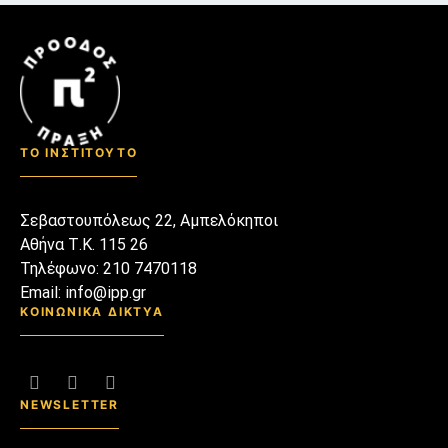
στον καναπέ μας μάθαμε
καινούριες λέξεις, άλλες τις
κάναμε καρφίτσες στο πέτο
μας κι άλλες τις βάλαμε
δίπλα στα διακοσμητικά που
συλλέγαμε επιμελώς από
ταξίδια μακρινά που τώρα
ΤΟ ΙΝΣΤΙΤΟΥΤΟ
μόνο να λαχταρούμε και να
θυμόμαστε μπορούμε.
Σεβαστουπόλεως 22, Αμπελόκηποι
Αθήνα Τ.Κ. 115 26
Τηλέφωνο: 210 7470118
Email: info@ipp.gr
ΚΟΙΝΩΝΙΚΑ ΔΙΚΤΥΑ
NEWSLETTER