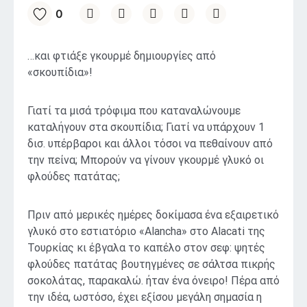
0
…και φτιάξε γκουρμέ δημιουργίες από
«σκουπίδια»!
Γιατί τα μισά τρόφιμα που καταναλώνουμε
καταλήγουν στα σκουπίδια; Γιατί να υπάρχουν 1
δισ. υπέρβαροι και άλλοι τόσοι να πεθαίνουν από
την πείνα; Μπορούν να γίνουν γκουρμέ γλυκό οι
φλούδες πατάτας;
Πριν από μερικές ημέρες δοκίμασα ένα εξαιρετικό
γλυκό στο εστιατόριο «Alancha» στο Alacati της
Τουρκίας κι έβγαλα το καπέλο στον σεφ: ψητές
φλούδες πατάτας βουτηγμένες σε σάλτσα πικρής
σοκολάτας, παρακαλώ. ήταν ένα όνειρο! Πέρα από
την ιδέα, ωστόσο, έχει εξίσου μεγάλη σημασία η