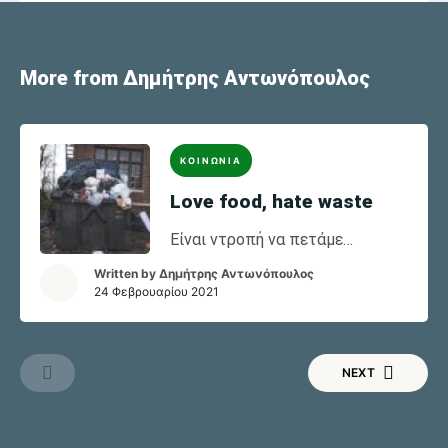
More from Δημήτρης Αντωνόπουλος
ΚΟΙΝΩΝΙΑ
Love food, hate waste
Είναι ντροπή να πετάμε
ασκόπως πάνω από το 1/3 της
Written by
Δημήτρης Αντωνόπουλος
τροφής που παράγουμε
24 Φεβρουαρίου 2021
παγκοσμίως, όταν την ίδια
στιγμή 1 στους 9 ανθρώπους
(800 εκατομμύρια δηλαδή) στη
NEXT
Γή πηγαίνει για ύπνο το βράδυ
νηστικός και πεινασμένος.
Αναδημοσιεύουμε τον πρόλογο