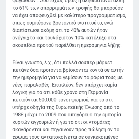
φαγωθούν… Δυστυχώς όμως η αλήθεια είναι άλλη:
το 61% των απορριμμάτων τροφής θα μπορούσε
να έχει αποφευχθεί με καλύτερο προγραμματισμό,
όπως συμπέρανε βρετανικό ινστιτούτο, ενώ
διαπίστωσε ακόμη ότι το 40% αυτών ήταν
ανέγγιχτο και τουλάχιστον 10% κατέληξε στα
σκουπίδια προτού παρέλθει η ημερομηνία λήξης.
Είναι γνωστό, λ.χ., ότι πολλά σούπερ μάρκετ
πετάνε όσα προϊόντα βρίσκονται κοντά σε αυτήν
την ημερομηνία για να γεμίσουν τα ράφια τους με
νέες παραλαβές. Επιπλέον, δεν υπάρχει καμία
λογική για το ότι κάθε χρόνο στη Γερμανία
πετιούνται 500.000 τόνοι ψωμιού, για το ότι
υπήρχε οδηγία της Ευρωπαϊκής Ένωσης από το
1988 μέχρι το 2009 που απαγόρευε την εμπορία
κυρτών αγγουριών ή για το ότι οι ντομάτες
σκανάρονται και πηγαίνουν προς πώληση αν το
χρώμα τους ανταποκρίνεται σε συγκεκριμένες