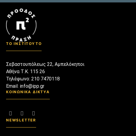
του γευσιγνώστη Δημήτρη
Αντωνόπουλου* στο βιβλίο
“Food Waste – Οδηγός
Επιβίωσης” που επίκειται η
κυκλοφορία του, που […]
ΤΟ ΙΝΣΤΙΤΟΥΤΟ
Σεβαστουπόλεως 22, Αμπελόκηποι
Αθήνα Τ.Κ. 115 26
Τηλέφωνο: 210 7470118
Email: info@ipp.gr
ΚΟΙΝΩΝΙΚΑ ΔΙΚΤΥΑ
NEWSLETTER