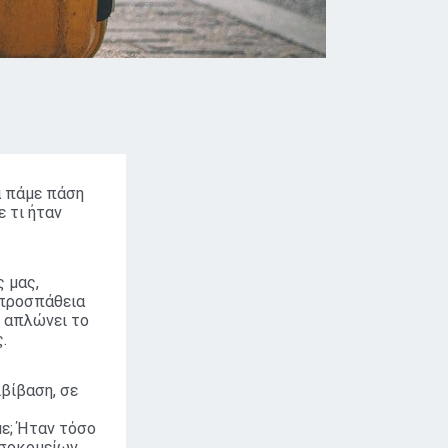
α πάμε πάση
ε τι ήταν
 μας,
 προσπάθεια
ι απλώνει το
.
ιβίβαση, σε
ε; Ήταν τόσο
οσοκομείων,