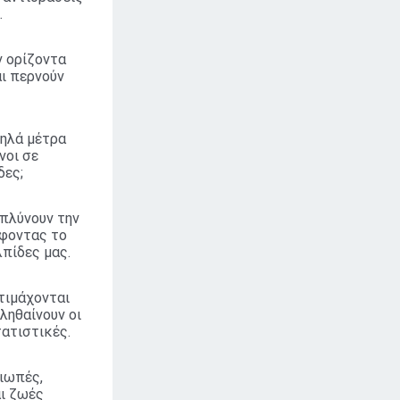
.
ν ορίζοντα
αι περνούν
πηλά μέτρα
νοι σε
δες;
πλύνουν την
έφοντας το
λπίδες μας.
τιμάχονται
ληθαίνουν οι
ατιστικές.
ιωπές,
αι ζωές