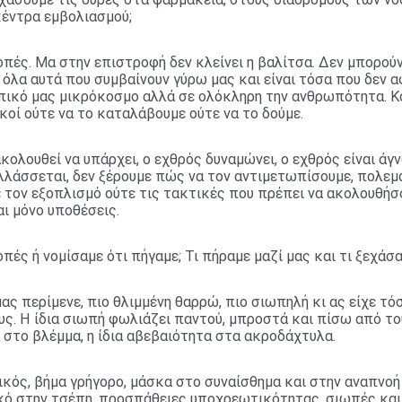
κέντρα εμβολιασμού;
πές. Μα στην επιστροφή δεν κλείνει η βαλίτσα. Δεν μπορούν
όλα αυτά που συμβαίνουν γύρω μας και είναι τόσα που δεν 
ικό μας μικρόκοσμο αλλά σε ολόκληρη την ανθρωπότητα. Κ
κοί ούτε να το καταλάβουμε ούτε να το δούμε.
κολουθεί να υπάρχει, ο εχθρός δυναμώνει, ο εχθρός είναι άγ
λλάσσεται, δεν ξέρουμε πώς να τον αντιμετωπίσουμε, πολεμ
 τον εξοπλισμό ούτε τις τακτικές που πρέπει να ακολουθήσ
ι μόνο υποθέσεις.
πές ή νομίσαμε ότι πήγαμε; Τι πήραμε μαζί μας και τι ξεχάσα
μας περίμενε, πιο θλιμμένη θαρρώ, πιο σιωπηλή κι ας είχε τ
ς. Η ίδια σιωπή φωλιάζει παντού, μπροστά και πίσω από το
α στο βλέμμα, η ίδια αβεβαιότητα στα ακροδάχτυλα.
κός, βήμα γρήγορο, μάσκα στο συναίσθημα και στην αναπνοή
κό στην τσέπη, προσπάθειες υποχρεωτικότητας, σιωπές και