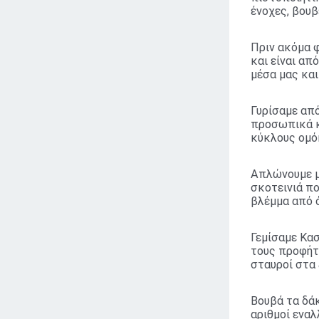
ένοχες, βουβ
Πριν ακόμα φ
και είναι απ
μέσα μας και
Γυρίσαμε απ
προσωπικά κι
κύκλους ομό
Απλώνουμε μ
σκοτεινιά π
βλέμμα από ό
Γεμίσαμε Κα
τους προφήτε
σταυροί στα 
Βουβά τα δά
αριθμοί ενα