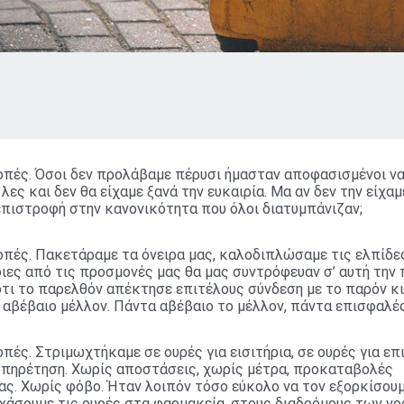
οπές. Όσοι δεν προλάβαμε πέρυσι ήμασταν αποφασισμένοι ν
 λες και δεν θα είχαμε ξανά την ευκαιρία. Μα αν δεν την είχαμ
επιστροφή στην κανονικότητα που όλοι διατυμπάνιζαν;
πές. Πακετάραμε τα όνειρα μας, καλοδιπλώσαμε τις ελπίδες
ιες από τις προσμονές μας θα μας συντρόφευαν σ’ αυτή την
ότι το παρελθόν απέκτησε επιτέλους σύνδεση με το παρόν κ
 αβέβαιο μέλλον. Πάντα αβέβαιο το μέλλον, πάντα επισφαλές
πές. Στριμωχτήκαμε σε ουρές για εισιτήρια, σε ουρές για επ
ξυπηρέτηση. Χωρίς αποστάσεις, χωρίς μέτρα, προκαταβολές
ς. Χωρίς φόβο. Ήταν λοιπόν τόσο εύκολο να τον εξορκίσουμ
εχάσουμε τις ουρές στα φαρμακεία, στους διαδρόμους των ν