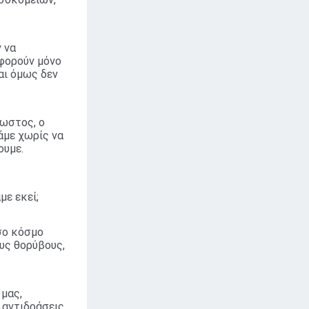
 να
αφορούν μόνο
αι όμως δεν
νωστος, ο
άμε χωρίς να
ουμε.
με εκεί;
όσο κόσμο
υς θορύβους,
 μας,
 αντιδράσεις