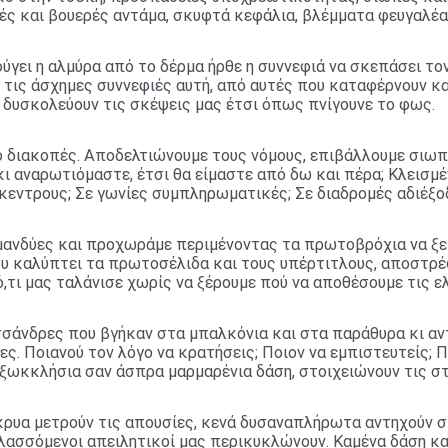
ές και βουερές αντάμα, σκυφτά κεφάλια, βλέμματα φευγαλέα
ύγει η αλμύρα από το δέρμα ήρθε η συννεφιά να σκεπάσει το
ό τις άσχημες συννεφιές αυτή, από αυτές που καταφέρνουν κ
 δυσκολεύουν τις σκέψεις μας έτσι όπως πνίγουνε το φως.
ό διακοπές. Αποδελτιώνουμε τους νόμους, επιβάλλουμε σιω
 αναρωτιόμαστε, έτσι θα είμαστε από δω και πέρα; Κλεισμέ
κεντρους; Σε γωνίες συμπληρωματικές; Σε διαδρομές αδιέξο
ανδύες και προχωράμε περιμένοντας τα πρωτοβρόχια να ξε
ου καλύπτει τα πρωτοσέλιδα και τους υπέρτιτλους, αποστρ
,τι μας ταλάνισε χωρίς να ξέρουμε πού να αποθέσουμε τις ε
σσάνδρες που βγήκαν στα μπαλκόνια και στα παράθυρα κι αν
ς. Ποιανού τον λόγο να κρατήσεις; Ποιον να εμπιστευτείς; Π
ξωκκλήσια σαν άσπρα μαρμαρένια δάση, στοιχειώνουν τις στ
κρυα μετρούν τις απουσίες, κενά δυσαναπλήρωτα αντηχούν σ
λλασσόμενοι απειλητικοί μας περικυκλώνουν. Καμένα δάση κ