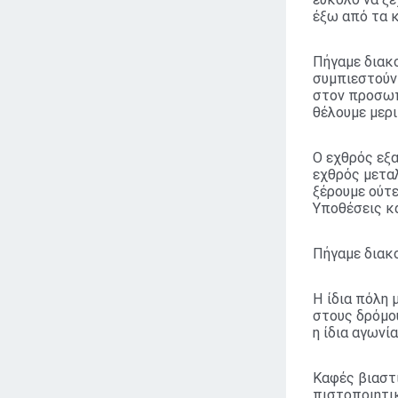
έξω από τα 
Πήγαμε διακο
συμπιεστούν 
στον προσωπ
θέλουμε μερι
Ο εχθρός εξα
εχθρός μετα
ξέρουμε ούτε
Υποθέσεις κα
Πήγαμε διακο
Η ίδια πόλη 
στους δρόμου
η ίδια αγωνί
Καφές βιαστι
πιστοποιητι