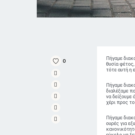
Πήγαμε διακ
0
θυσία φέτος,
τότε αυτή η 
Πήγαμε διακο
διαλέξαμε πο
να δείξουμε 
χέρι προς το
Πήγαμε διακο
ουρές για ε
κανονικότητα
εύκολο να ξ