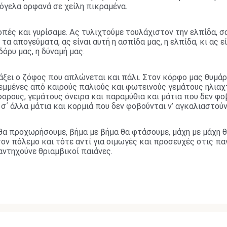
όγελα ορφανά σε χείλη πικραμένα.
πές και γυρίσαμε. Ας τυλιχτούμε τουλάχιστον την ελπίδα, σ
τα απογεύματα, ας είναι αυτή η ασπίδα μας, η ελπίδα, κι ας εί
όρυ μας, η δύναμή μας.
ξει ο ζόφος που απλώνεται και πάλι. Στον κόρφο μας θυμάρ
εμμένες από καιρούς παλιούς και φωτεινούς γεμάτους ηλιαχ
ορους, γεμάτους όνειρα και παραμύθια και μάτια που δεν φο
΄ άλλα μάτια και κορμιά που δεν φοβούνται ν’ αγκαλιαστούν
 θα προχωρήσουμε, βήμα με βήμα θα φτάσουμε, μάχη με μάχη 
ον πόλεμο και τότε αντί για οιμωγές και προσευχές στις πα
αντηχούνε θριαμβικοί παιάνες.