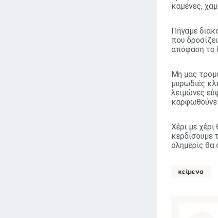
καμένες, χαμ
Πήγαμε διακο
που δροσίζει 
απόφαση το δ
Μη μας τρομά
μυρωδιές κλ
λειμώνες εύφ
καρφωθούνε σ
Χέρι με χέρι
κερδίσουμε τ
ολημερίς θα 
κείμενα