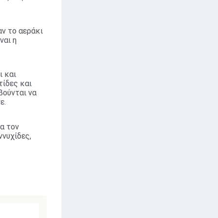
αν το αεράκι
ναι η
ι και
τίδες και
βούνται να
ε.
θα τον
ννυχίδες,