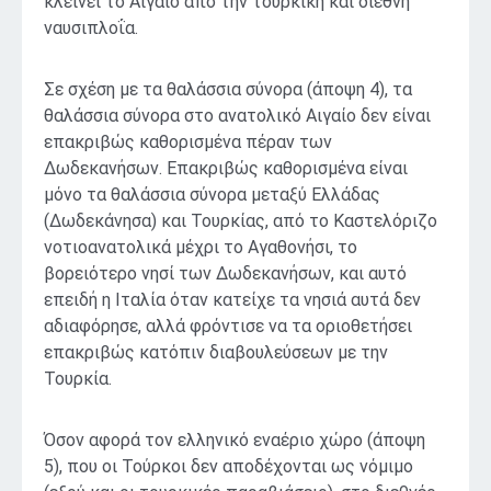
κλείνει το Αιγαίο από την τουρκική και διεθνή
ναυσιπλοΐα.
Σε σχέση με τα θαλάσσια σύνορα (άποψη 4), τα
θαλάσσια σύνορα στο ανατολικό Αιγαίο δεν είναι
επακριβώς καθορισμένα πέραν των
Δωδεκανήσων. Επακριβώς καθορισμένα είναι
μόνο τα θαλάσσια σύνορα μεταξύ Ελλάδας
(Δωδεκάνησα) και Τουρκίας, από το Καστελόριζο
νοτιοανατολικά μέχρι το Αγαθονήσι, το
βορειότερο νησί των Δωδεκανήσων, και αυτό
επειδή η Ιταλία όταν κατείχε τα νησιά αυτά δεν
αδιαφόρησε, αλλά φρόντισε να τα οριοθετήσει
επακριβώς κατόπιν διαβουλεύσεων με την
Τουρκία.
Όσον αφορά τον ελληνικό εναέριο χώρο (άποψη
5), που οι Τούρκοι δεν αποδέχονται ως νόμιμο