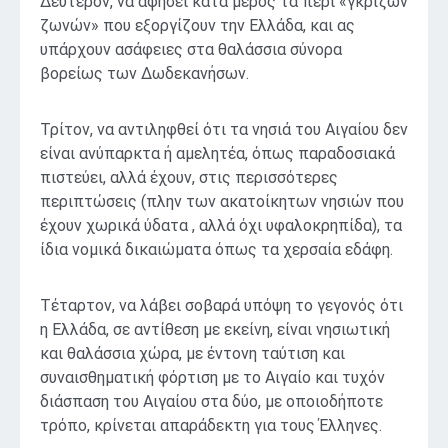
Δεύτερον, να αφήσει κατά μέρος τα περί «γκρίζων
ζωνών» που εξοργίζουν την Ελλάδα, και ας
υπάρχουν ασάφειες στα θαλάσσια σύνορα
βορείως των Δωδεκανήσων.
Τρίτον, να αντιληφθεί ότι τα νησιά του Αιγαίου δεν
είναι ανύπαρκτα ή αμελητέα, όπως παραδοσιακά
πιστεύει, αλλά έχουν, στις περισσότερες
περιπτώσεις (πλην των ακατοίκητων νησιών που
έχουν χωρικά ύδατα , αλλά όχι υφαλοκρηπίδα), τα
ίδια νομικά δικαιώματα όπως τα χερσαία εδάφη.
Τέταρτον, να λάβει σοβαρά υπόψη το γεγονός ότι
η Ελλάδα, σε αντίθεση με εκείνη, είναι νησιωτική
και θαλάσσια χώρα, με έντονη ταύτιση και
συναισθηματική φόρτιση με το Αιγαίο και τυχόν
διάσπαση του Αιγαίου στα δύο, με οποιοδήποτε
τρόπο, κρίνεται απαράδεκτη για τους Έλληνες.