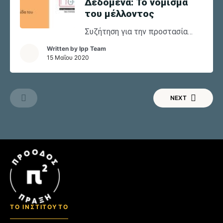
Δεδομένα: Το νόμισμα
του μέλλοντος
Συζήτηση για την προστασία
των προσωπικών δεδομένων
Written by
Ipp Team
οργάνωσε το Ινστιτούτο του
15 Μαΐου 2020
Ποταμιού «Πρόοδος στην Πράξη
– Π2» με αφορμή την εφαρμογή
του ευρωπαϊκού κανονισμού με
NEXT
το ακρωνύμιο GDPR. «Η
ιδιωτικότητα είναι μια πολύ
σοβαρή υπόθεση και κανείς
κανονισμός δεν μπορεί να
προστατέψει την ιδιωτικότητά
μας, αν δεν την σεβαστούμε
εμείς οι ίδιοι», τόνισε η
καλεσμένη της εκπομπής κ.
Χριστίνα Σερέτη, υπεύθυνη
ΤΟ ΙΝΣΤΙΤΟΥΤΟ
ασφάλειας πληροφοριακών
συστημάτων.