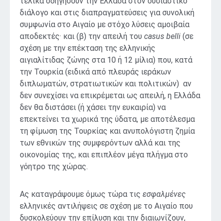
τελικά οδηγήσουν την Ελλάδα στον ουσιαστικό
διάλογο και στις διαπραγματεύσεις για συνολική
συμφωνία στο Αιγαίο με στόχο λύσεις αμοιβαία
αποδεκτές· και (β) την απειλή του
casus
belli
(σε
σχέση με την επέκταση της ελληνικής
αιγιαλίτιδας ζώνης στα 10 ή 12 μίλια) που, κατά
την Τουρκία (ειδικά από πλευράς ιεράκων
διπλωματών, στρατιωτικών και πολιτικών) αν
δεν συνεχίσει να επικρέμεται ως απειλή, η Ελλάδα
δεν θα διστάσει (ή χάσει την ευκαιρία) να
επεκτείνει τα χωρικά της ύδατα, με αποτέλεσμα
τη φίμωση της Τουρκίας και ανυπολόγιστη ζημία
των εθνικών της συμφερόντων αλλά και της
οικονομίας της, και επιπλέον μέγα πλήγμα στο
γόητρο της χώρας.
Ας καταγράψουμε όμως τώρα τις
εσφαλμένες
ελληνικές αντιλήψεις σε σχέση με το Αιγαίο που
δυσκολεύουν την επίλυση και την διαιωνίζουν,