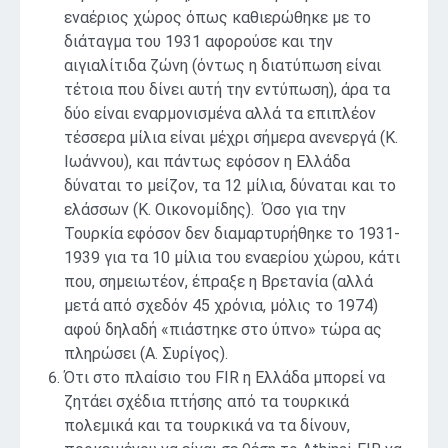
εναέριος χώρος όπως καθιερώθηκε με το
διάταγμα του 1931 αφορούσε και την
αιγιαλίτιδα ζώνη (όντως η διατύπωση είναι
τέτοια που δίνει αυτή την εντύπωση), άρα τα
δύο είναι εναρμονισμένα αλλά τα επιπλέον
τέσσερα μίλια είναι μέχρι σήμερα ανενεργά (Κ.
Ιωάννου), και πάντως εφόσον η Ελλάδα
δύναται το μείζον, τα 12 μίλια, δύναται και το
ελάσσων (Κ. Οικονομίδης). Όσο για την
Τουρκία εφόσον δεν διαμαρτυρήθηκε το 1931-
1939 για τα 10 μίλια του εναερίου χώρου, κάτι
που, σημειωτέον, έπραξε η Βρετανία (αλλά
μετά από σχεδόν 45 χρόνια, μόλις το 1974)
αφού δηλαδή «πιάστηκε στο ύπνο» τώρα ας
πληρώσει (Α. Συρίγος).
Ότι στο πλαίσιο του FIR η Ελλάδα μπορεί να
ζητάει σχέδια πτήσης από τα τουρκικά
πολεμικά και τα τουρκικά να τα δίνουν,