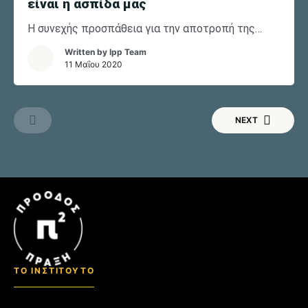
είναι η ασπίδα μας
Η συνεχής προσπάθεια για την αποτροπή της
σύγκρουσης δεν είναι επαρκής στρατηγική και η
Written by
Ipp Team
πατριωτική ρητορεία δεν μπορεί να είναι ασπίδα.
11 Μαΐου 2020
NEXT
ΤΟ ΙΝΣΤΙΤΟΥΤΟ